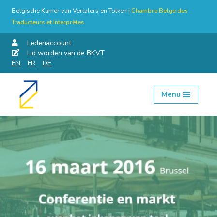
Belgische Kamer van Vertalers en Tolken |
Chambre Belge des
Traducteurs et Interprètes
Ledenaccount
Lid worden van de BKVT
EN
FR
DE
Menu
Skip
to
content