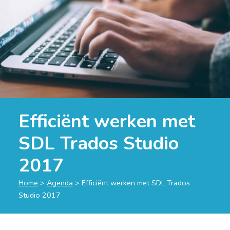
Efficiënt werken met
SDL Trados Studio
2017
Home
>
Agenda
>
Efficiënt werken met SDL Trados
Studio 2017