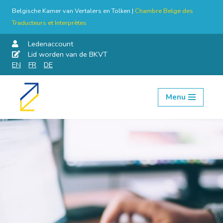
Belgische Kamer van Vertalers en Tolken |
Chambre Belge des
Traducteurs et Interprètes
Ledenaccount
Lid worden van de BKVT
EN
FR
DE
Menu
Skip
to
content