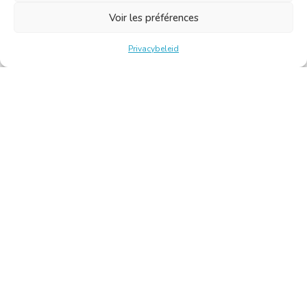
Voir les préférences
Privacybeleid
Belgische Kamer van Vertalers en Tolken | Chambre Belge
des Traducteurs et Interprètes
Keizerslaan 10, 1000 Brussel – Tel.: +32 2 513 09 15 –
secretariaat@translators.be