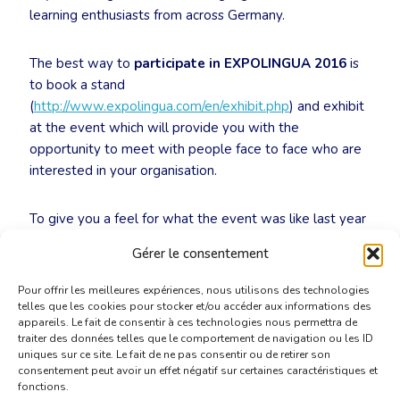
learning enthusiasts from across Germany.
The best way to
participate in EXPOLINGUA 2016
is
to book a stand
(
http://www.expolingua.com/en/exhibit.php
) and exhibit
at the event which will provide you with the
opportunity to meet with people face to face who are
interested in your organisation.
To give you a feel for what the event was like last year
please follow the following link to see a video from last
Gérer le consentement
year:
https://www.youtube.com/watch?v=2Jjla7dI8OU
Pour offrir les meilleures expériences, nous utilisons des technologies
telles que les cookies pour stocker et/ou accéder aux informations des
appareils. Le fait de consentir à ces technologies nous permettra de
traiter des données telles que le comportement de navigation ou les ID
uniques sur ce site. Le fait de ne pas consentir ou de retirer son
consentement peut avoir un effet négatif sur certaines caractéristiques et
fonctions.