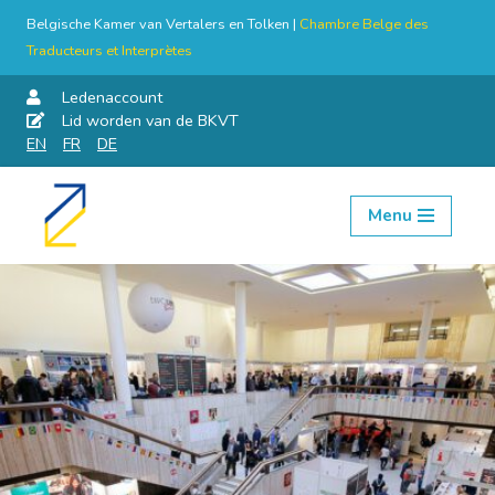
Belgische Kamer van Vertalers en Tolken |
Chambre Belge des
Traducteurs et Interprètes
Ledenaccount
Lid worden van de BKVT
EN
FR
DE
Menu
Skip
to
content