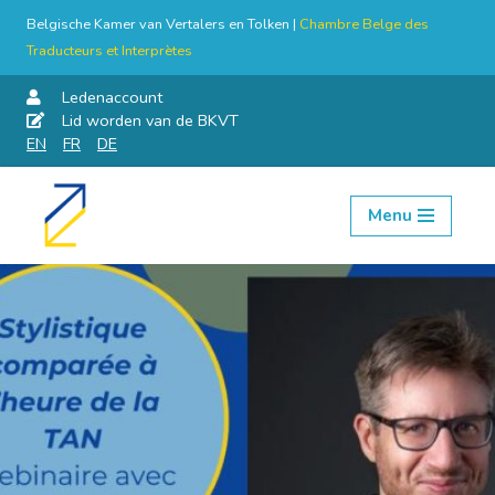
Belgische Kamer van Vertalers en Tolken |
Chambre Belge des
Traducteurs et Interprètes
Ledenaccount
Lid worden van de BKVT
EN
FR
DE
Menu
Skip
to
content