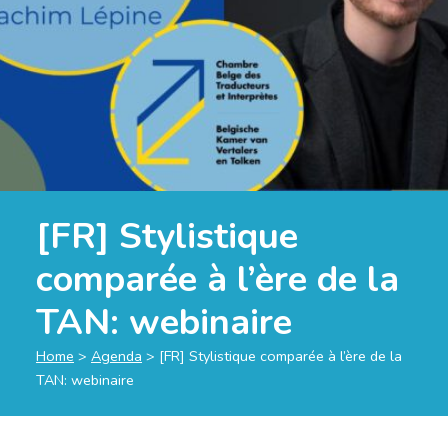
[FR] Stylistique
comparée à l’ère de la
TAN: webinaire
Home
>
Agenda
>
[FR] Stylistique comparée à l’ère de la
TAN: webinaire