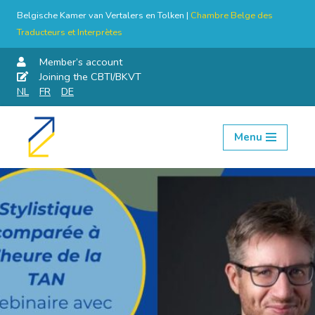
Belgische Kamer van Vertalers en Tolken |
Chambre Belge des
Traducteurs et Interprètes
Member’s account
Joining the CBTI/BKVT
NL
FR
DE
Menu
Skip
to
content