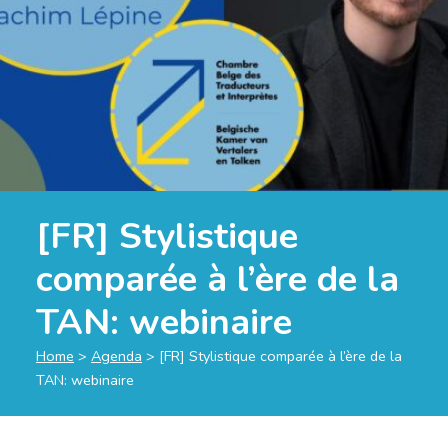
[FR] Stylistique
comparée à l’ère de la
TAN: webinaire
Home
>
Agenda
>
[FR] Stylistique comparée à l’ère de la
TAN: webinaire