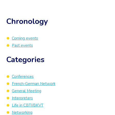
Chronology
Coming events
Past events
Categories
Conferences
French-German Network
General Meeting
Interpreters
Life in CBTI/BKVT
Networking