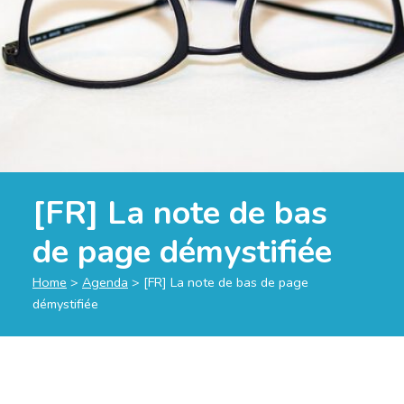
[FR] La note de bas
de page démystifiée
Home
>
Agenda
>
[FR] La note de bas de page
démystifiée