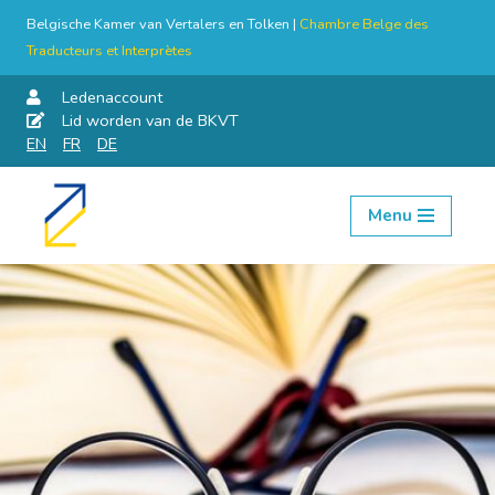
Belgische Kamer van Vertalers en Tolken |
Chambre Belge des
Traducteurs et Interprètes
Ledenaccount
Lid worden van de BKVT
EN
FR
DE
Menu
Skip
to
content