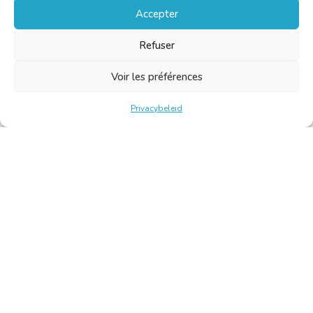
Accepter
Refuser
Voir les préférences
Privacybeleid
Belgische Kamer van Vertalers en Tolken | Chambre Belge
des Traducteurs et Interprètes