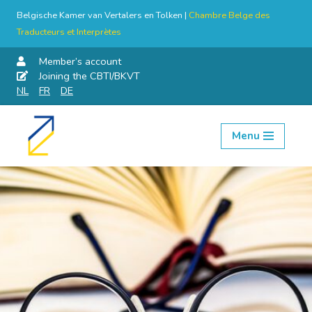
Belgische Kamer van Vertalers en Tolken |
Chambre Belge des
Traducteurs et Interprètes
Member’s account
Joining the CBTI/BKVT
NL
FR
DE
Menu
Skip
to
content