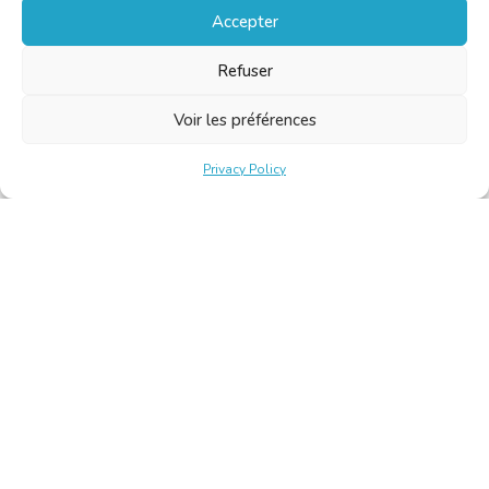
Accepter
Refuser
Voir les préférences
Privacy Policy
Belgische Kamer van Vertalers en Tolken | Chambre Belge
des Traducteurs et Interprètes