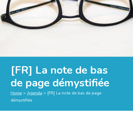
[FR] La note de bas
de page démystifiée
Home
>
Agenda
>
[FR] La note de bas de page
démystifiée