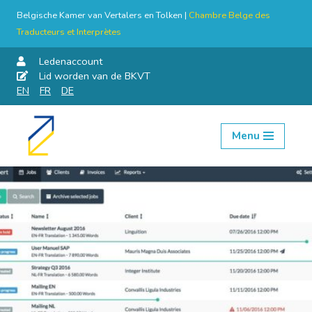
Belgische Kamer van Vertalers en Tolken |
Chambre Belge des
Traducteurs et Interprètes
Ledenaccount
Lid worden van de BKVT
EN
FR
DE
Menu
Skip
to
content