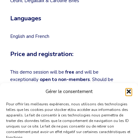
Cédric Degallaix & Caroline Bries
Languages
English and French
Price and registration:
This demo session will be
free
and will be
exceptionally
open to non-members
. Should be
interested in taking part, please register for the event
Gérer le consentement
by sending an email to
secretariat@cbti-bkvt.org
!
Pour offrir les meilleures expériences, nous utilisons des technologies
telles que les cookies pour stocker et/ou accéder aux informations des
appareils. Le fait de consentir à ces technologies nous permettra de
traiter des données telles que le comportement de navigation ou les ID
uniques sur ce site. Le fait de ne pas consentir ou de retirer son
consentement peut avoir un effet négatif sur certaines caractéristiques et
fonctions.