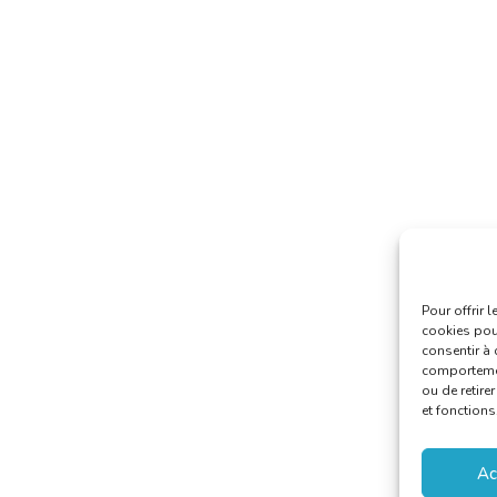
Pour offrir 
cookies pour
consentir à 
comportement
ou de retire
et fonctions
Ac