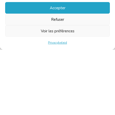
Accepter
Refuser
Voir les préférences
Privacybeleid
Belgische Kamer van Vertalers en Tolken | Chambre Belge
des Traducteurs et Interprètes