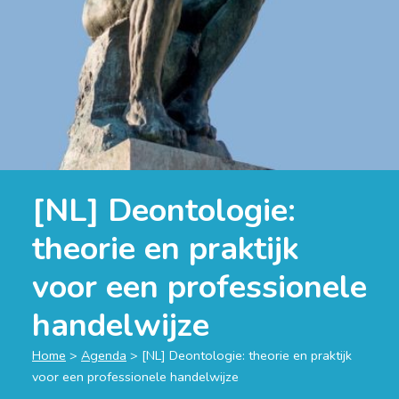
[NL] Deontologie:
theorie en praktijk
voor een professionele
handelwijze
Home
>
Agenda
>
[NL] Deontologie: theorie en praktijk
voor een professionele handelwijze