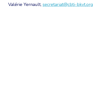
Valérie Yernault,
secretariat@cbti-bkvt.org
Belgische Kamer van Vertalers en Tolken | Chambre Belge des Tr
Keizerslaan 10, 1000 Brussel – Tel.: +32 2 513 09 15 –
secreta