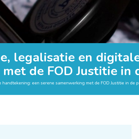
ie, legalisatie en digita
et de FOD Justitie in d
tale handtekening: een serene samenwerking met de FOD Justitie in de pr