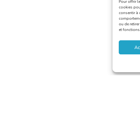
Pour offrir 
cookies pour
consentir à 
comportement
ou de retire
et fonctions
Ac
aducteurs et Interprètes
riaat@translators.be