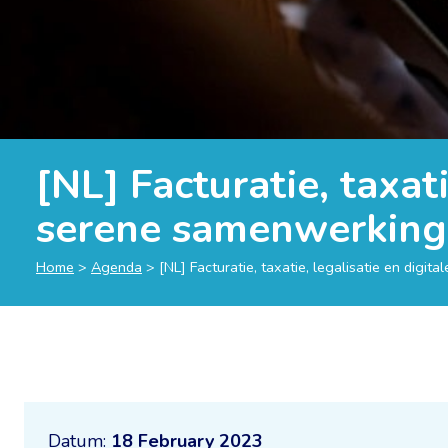
[NL] Facturatie, taxat
serene samenwerking m
Home
>
Agenda
>
[NL] Facturatie, taxatie, legalisatie en digi
Datum:
18 February 2023