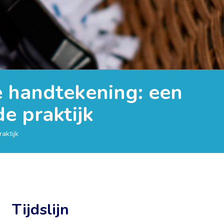
le handtekening: een
e praktijk
aktijk
Tijdslijn