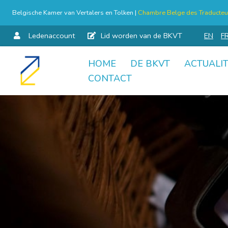
Belgische Kamer van Vertalers en Tolken |
Chambre Belge des Traducteur
Ledenaccount
Lid worden van de BKVT
EN
F
HOME
DE BKVT
ACTUALIT
Skip
CONTACT
to
content