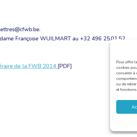
lettres@cfwb.be.
r Madame Françoise WUILMART au +32 496 25.01.52
Pour offrir 
ittéraire de la FWB 2014
[PDF]
cookies pour
consentir à 
comportement
ou de retire
et fonctions
Ac