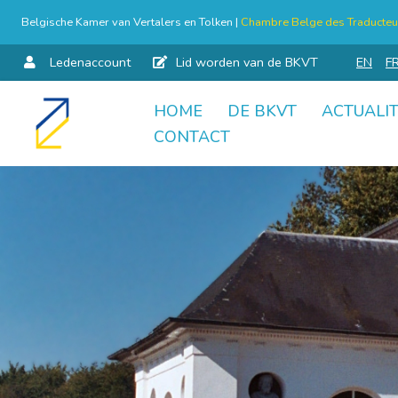
Belgische Kamer van Vertalers en Tolken |
Chambre Belge des Traducteur
Ledenaccount
Lid worden van de BKVT
EN
F
HOME
DE BKVT
ACTUALIT
Skip
CONTACT
to
content