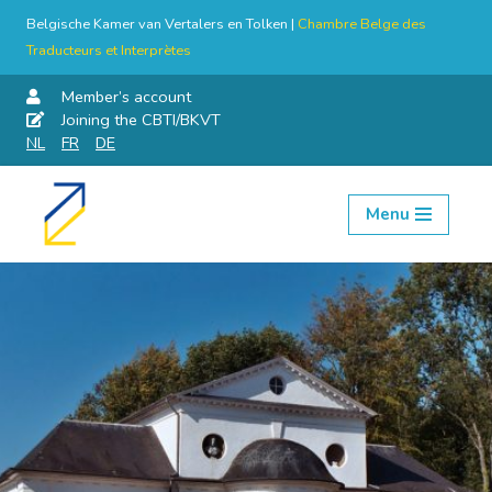
Belgische Kamer van Vertalers en Tolken |
Chambre Belge des
Traducteurs et Interprètes
Member’s account
Joining the CBTI/BKVT
NL
FR
DE
Menu
Skip
to
content