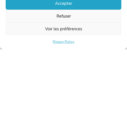
Accepter
Refuser
Voir les préférences
Privacy Policy
Belgische Kamer van Vertalers en Tolken | Chambre Belge
des Traducteurs et Interprètes
Keizerslaan 10, 1000 Brussel – Tel.: +32 2 513 09 15 –