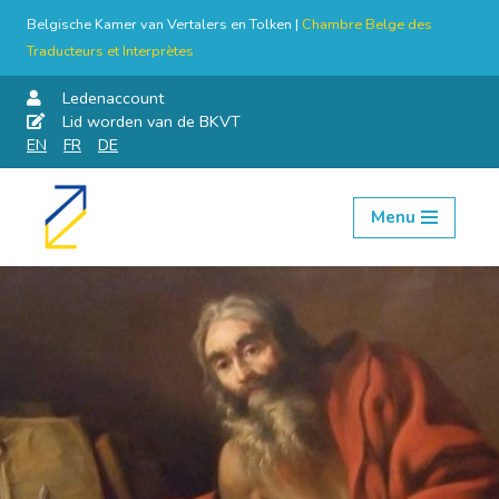
Belgische Kamer van Vertalers en Tolken |
Chambre Belge des
Traducteurs et Interprètes
Ledenaccount
Lid worden van de BKVT
EN
FR
DE
Menu
Skip
to
content