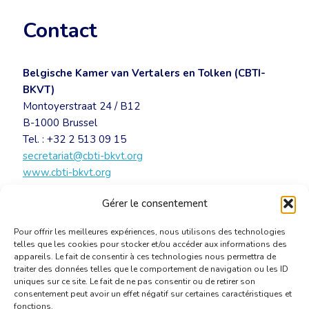
Contact
Belgische Kamer van Vertalers en Tolken (CBTI-
BKVT)
Montoyerstraat 24 / B12
B-1000 Brussel
Tel. : +32 2 513 09 15
secretariat@cbti-bkvt.org
www.cbti-bkvt.org
Gérer le consentement
UITNODIGING – Sint-Hiëronymus BKVT 2016
[PDF]
Pour offrir les meilleures expériences, nous utilisons des technologies
telles que les cookies pour stocker et/ou accéder aux informations des
appareils. Le fait de consentir à ces technologies nous permettra de
traiter des données telles que le comportement de navigation ou les ID
uniques sur ce site. Le fait de ne pas consentir ou de retirer son
consentement peut avoir un effet négatif sur certaines caractéristiques et
fonctions.