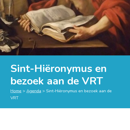
Sint-Hiëronymus en
bezoek aan de VRT
Home
>
Agenda
>
Sint-Hiëronymus en bezoek aan de
VRT