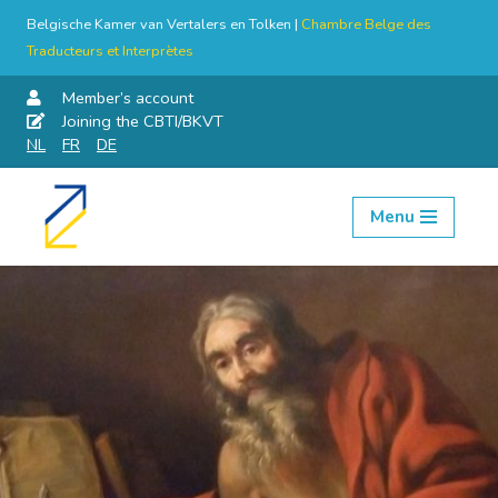
Belgische Kamer van Vertalers en Tolken |
Chambre Belge des
Traducteurs et Interprètes
Member’s account
Joining the CBTI/BKVT
NL
FR
DE
Menu
Skip
to
content