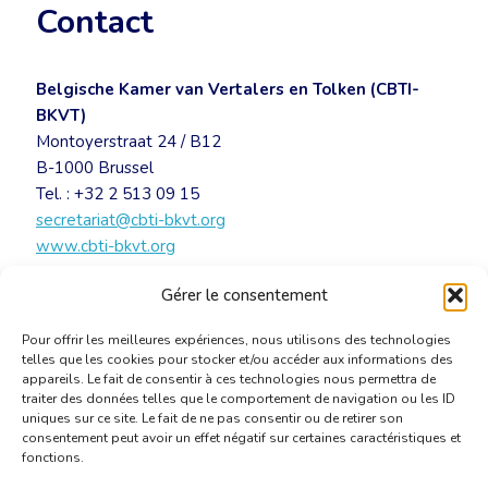
Contact
Belgische Kamer van Vertalers en Tolken (CBTI-
BKVT)
Montoyerstraat 24 / B12
B-1000 Brussel
Tel. : +32 2 513 09 15
secretariat@cbti-bkvt.org
www.cbti-bkvt.org
Gérer le consentement
UITNODIGING – Sint-Hiëronymus BKVT 2016
[PDF]
Pour offrir les meilleures expériences, nous utilisons des technologies
telles que les cookies pour stocker et/ou accéder aux informations des
appareils. Le fait de consentir à ces technologies nous permettra de
traiter des données telles que le comportement de navigation ou les ID
uniques sur ce site. Le fait de ne pas consentir ou de retirer son
consentement peut avoir un effet négatif sur certaines caractéristiques et
fonctions.