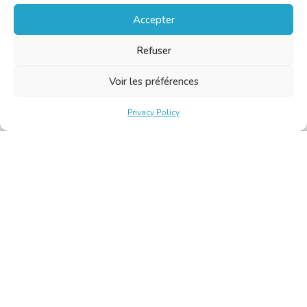
Accepter
Refuser
Voir les préférences
Privacy Policy
Belgische Kamer van Vertalers en Tolken | Chambre Belge
des Traducteurs et Interprètes