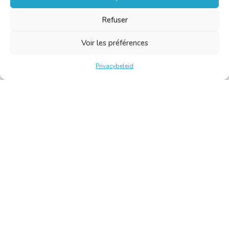
Refuser
Voir les préférences
Privacybeleid
Belgische Kamer van Vertalers en Tolken | Chambre Belge
des Traducteurs et Interprètes
Keizerslaan 10, 1000 Brussel – Tel.: +32 2 513 09 15 –