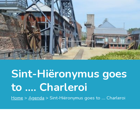
Sint-Hiëronymus goes
to …. Charleroi
Home
>
Agenda
>
Sint-Hiëronymus goes to …. Charleroi