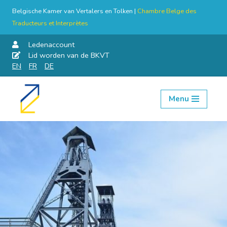
Belgische Kamer van Vertalers en Tolken |
Chambre Belge des
Traducteurs et Interprètes
Ledenaccount
Lid worden van de BKVT
EN
FR
DE
Menu
Skip
to
content