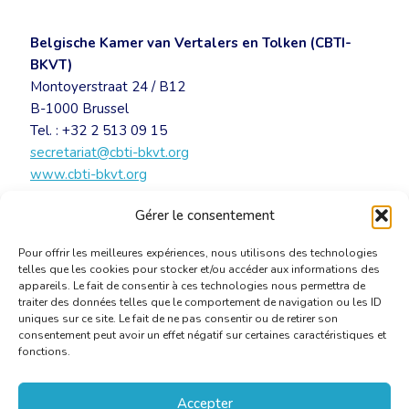
Belgische Kamer van Vertalers en Tolken (CBTI-
BKVT)
Montoyerstraat 24 / B12
B-1000 Brussel
Tel. : +32 2 513 09 15
secretariat@cbti-bkvt.org
www.cbti-bkvt.org
Gérer le consentement
UITNODIGING – Sint-Hiëronymus BKVT 2019
[PDF]
Pour offrir les meilleures expériences, nous utilisons des technologies
telles que les cookies pour stocker et/ou accéder aux informations des
appareils. Le fait de consentir à ces technologies nous permettra de
traiter des données telles que le comportement de navigation ou les ID
uniques sur ce site. Le fait de ne pas consentir ou de retirer son
consentement peut avoir un effet négatif sur certaines caractéristiques et
fonctions.
Accepter