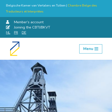
Belgische Kamer van Vertalers en Tolken |
Chambre Belge des
Traducteurs et Interprètes
Member’s account
Joining the CBTI/BKVT
NL
FR
DE
Menu
Skip
to
content