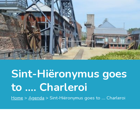
Sint-Hiëronymus goes
to …. Charleroi
Home
>
Agenda
>
Sint-Hiëronymus goes to …. Charleroi