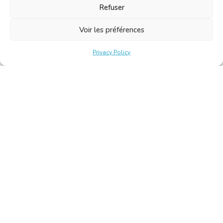
Refuser
Voir les préférences
Privacy Policy
Belgische Kamer van Vertalers en Tolken | Chambre Belge
des Traducteurs et Interprètes
Keizerslaan 10, 1000 Brussel – Tel.: +32 2 513 09 15 –
secretariat@translators.be