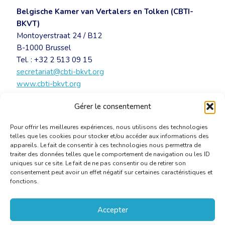
Belgische Kamer van Vertalers en Tolken (CBTI-
BKVT)
Montoyerstraat 24 / B12
B-1000 Brussel
Tel. : +32 2 513 09 15
secretariat@cbti-bkvt.org
www.cbti-bkvt.org
Gérer le consentement
UITNODIGING – Sint-Hiëronymus BKVT 2019
[PDF]
Pour offrir les meilleures expériences, nous utilisons des technologies
telles que les cookies pour stocker et/ou accéder aux informations des
appareils. Le fait de consentir à ces technologies nous permettra de
traiter des données telles que le comportement de navigation ou les ID
uniques sur ce site. Le fait de ne pas consentir ou de retirer son
consentement peut avoir un effet négatif sur certaines caractéristiques et
fonctions.
Accepter