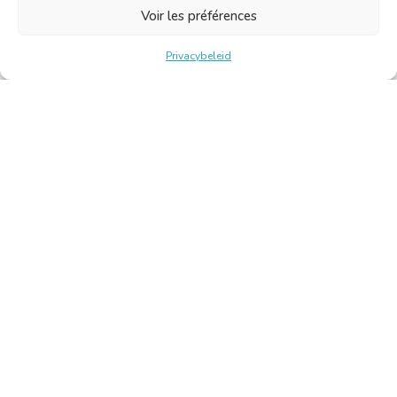
Voir les préférences
Privacybeleid
Belgische Kamer van Vertalers en Tolken | Chambre Belge
des Traducteurs et Interprètes
Keizerslaan 10, 1000 Brussel – Tel.: +32 2 513 09 15 –
secretariaat@translators.be