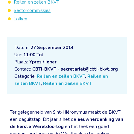
Reilen en zeilen BKVT
Sectorcommissies
Tolken
Datum:
27 September 2014
Uur:
11:00 Tot
Plaats:
Ypres / Ieper
Contact:
CBTI-BKVT - secretariat@cbti-bkvt.org
Categorie:
Reilen en zeilen BKVT
,
Reilen en
zeilen BKVT
,
Reilen en zeilen BKVT
Ter gelegenheid van Sint-Hiëronymus maakt de BKVT
een daguitstap. Dit jaar is het de
eeuwherdenking van
de Eerste Wereldoorlog
en het leek een goed
moment om Ieper en de Westhoek te bezoeken.