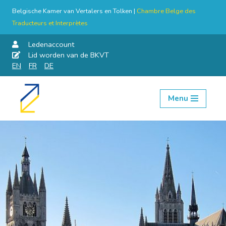
Belgische Kamer van Vertalers en Tolken |
Chambre Belge des
Traducteurs et Interprètes
Ledenaccount
Lid worden van de BKVT
EN
FR
DE
Menu
Skip
to
content