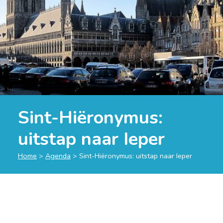
Sint-Hiëronymus:
uitstap naar Ieper
Home
>
Agenda
>
Sint-Hiëronymus: uitstap naar Ieper