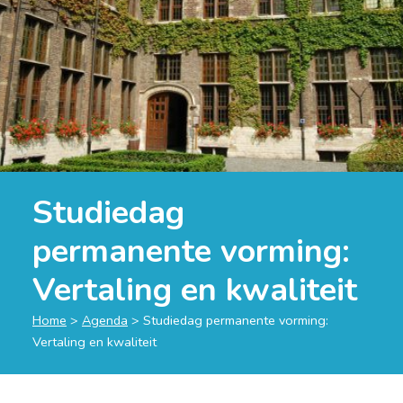
Studiedag
permanente vorming:
Vertaling en kwaliteit
Home
>
Agenda
>
Studiedag permanente vorming:
Vertaling en kwaliteit