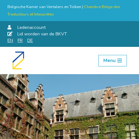
Belgische Kamer van Vertalers en Tolken |
Chambre Belge des
Traducteurs et Interprètes
Ledenaccount
Lid worden van de BKVT
EN
FR
DE
Menu
Skip
to
content