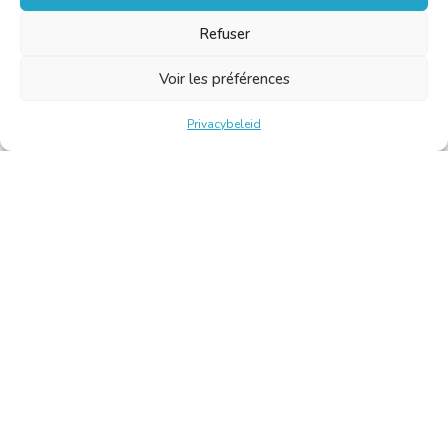
Refuser
Voir les préférences
Privacybeleid
Belgische Kamer van Vertalers en Tolken | Chambre Belge
des Traducteurs et Interprètes
Keizerslaan 10, 1000 Brussel – Tel.: +32 2 513 09 15 –
secretariaat@translators.be