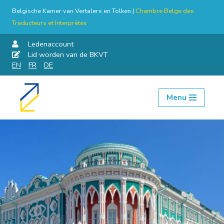
Belgische Kamer van Vertalers en Tolken |
Chambre Belge des
Traducteurs et Interprètes
Ledenaccount
Lid worden van de BKVT
EN
FR
DE
Menu
Skip
to
content