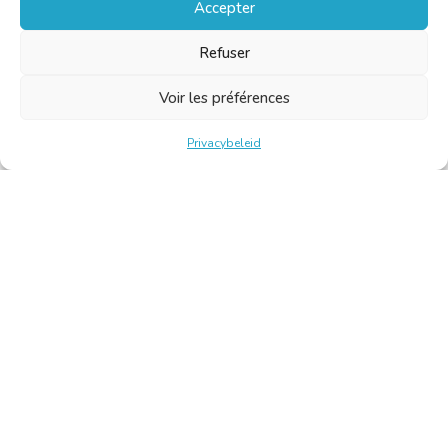
Accepter
Refuser
Voir les préférences
Privacybeleid
Belgische Kamer van Vertalers en Tolken | Chambre Belge
des Traducteurs et Interprètes
Keizerslaan 10, 1000 Brussel – Tel.: +32 2 513 09 15 –