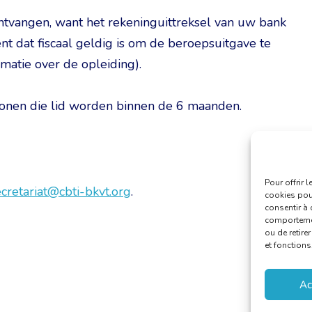
ntvangen, want het rekeninguittreksel van uw bank
nt dat fiscaal geldig is om de beroepsuitgave te
matie over de opleiding).
sonen die lid worden binnen de 6 maanden.
Pour offrir 
ecretariat@cbti-bkvt.org
.
cookies pour
consentir à 
comportement
ou de retire
et fonctions
Ac