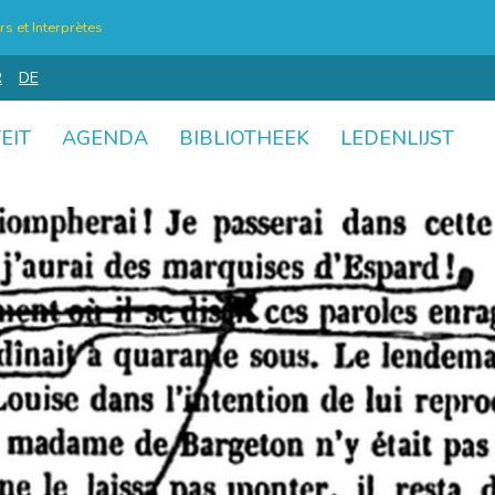
s et Interprètes
R
DE
EIT
AGENDA
BIBLIOTHEEK
LEDENLIJST