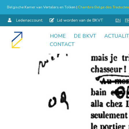
Belgische Kamer van Vertalers en Tolken |
Chambre Belge des Traducteur
Ledenaccount
Lid worden van de BKVT
EN
F
HOME
DE BKVT
ACTUALIT
Skip
CONTACT
to
content