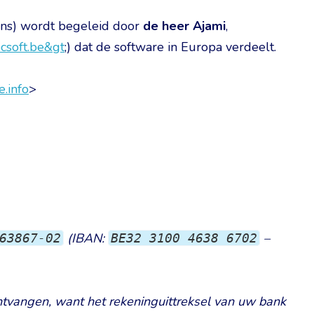
rans) wordt begeleid door
de heer Ajami
,
csoft.be&gt
;) dat de software in Europa verdeelt.
e.info
>
(IBAN:
–
63867-02
BE32 3100 4638 6702
ntvangen, want het rekeninguittreksel van uw bank