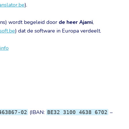
anslator.be
).
rans) wordt begeleid door
de heer Ajami
,
soft.be
) dat de software in Europa verdeelt.
info
(IBAN:
–
463867-02
BE32 3100 4638 6702