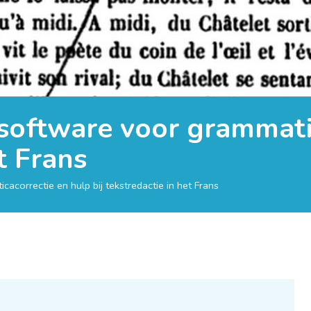
software voor grammati
t Frans
correctie en hulp bij tekstredactie in het Frans