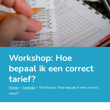
Workshop: Hoe
bepaal ik een correct
tarief?
Home
>
Agenda
>
Workshop: Hoe bepaal ik een correct
tarief?