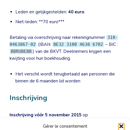
Leden en gelijkgestelden:
40 euro
Niet-leden: **70 euro***
Betaling via overschrijving naar rekeningnummer
310-
(IBAN:
– BIC :
0463867-02
BE32 3100 4638 6702
) van de BKVT. Deelnemers krijgen een
BBRUBEBB
kwijting voor hun boekhouding.
Het verschil wordt terugbetaald aan personen die
binnen de 6 maanden lid worden
Inschrijving
Inschrijving vóór 5 november 2015
op
secretariat@cbti-bkvt.org
. 20% korting bij inschrijving en
Gérer le consentement
betaling vóór 15 oktober 2015.