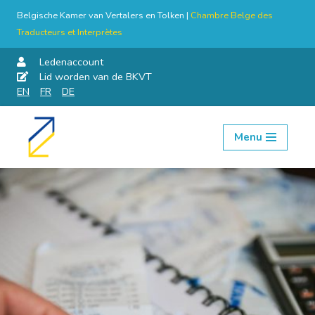
Belgische Kamer van Vertalers en Tolken |
Chambre Belge des
Traducteurs et Interprètes
Ledenaccount
Lid worden van de BKVT
EN
FR
DE
Menu
Skip
to
content