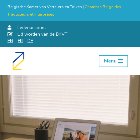
Belgische Kamer van Vertalers en Tolken |
Chambre Belge des
Traducteurs et Interprètes
Ledenaccount
Lid worden van de BKVT
EN
FR
DE
Menu
Skip
to
content