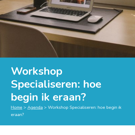
Workshop
Specialiseren: hoe
begin ik eraan?
Home
>
Agenda
>
Workshop Specialiseren: hoe begin ik
eraan?