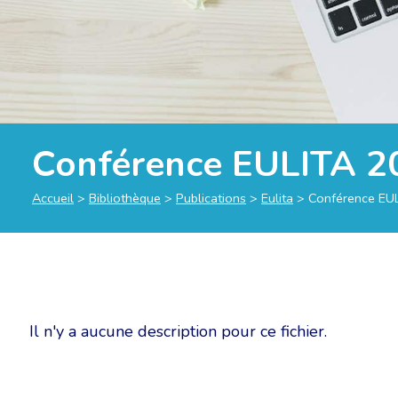
Conférence EULITA 202
Accueil
>
Bibliothèque
>
Publications
>
Eulita
>
Conférence EULI
Il n'y a aucune description pour ce fichier.