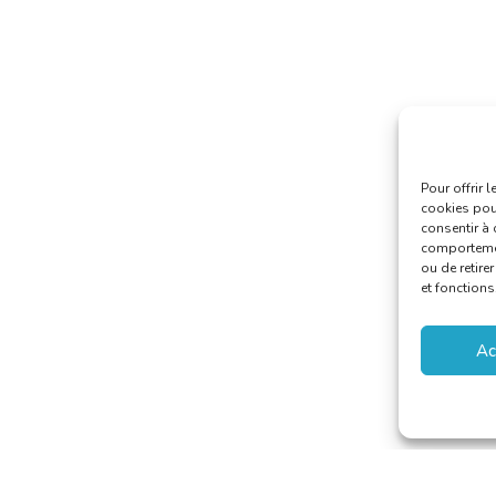
Pour offrir 
cookies pour
consentir à 
comportement
ou de retire
et fonctions
Ac