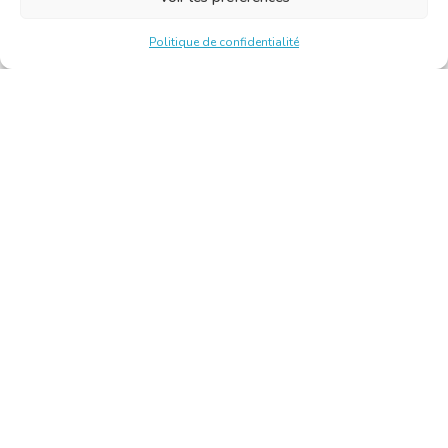
Politique de confidentialité
Chambre Belge des Traducteurs et Interprètes | Belgische
Kamer van Vertalers en Tolken
10, bld de l’Empereur 1000 Bruxelles – Tél. : +32 2 513 09
15 –
secretariat@translators.be