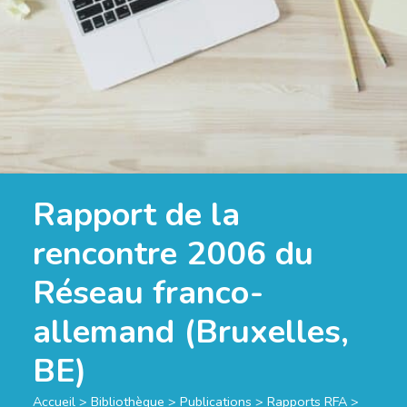
Rapport de la
rencontre 2006 du
Réseau franco-
allemand (Bruxelles,
BE)
Accueil
>
Bibliothèque
>
Publications
>
Rapports RFA
>