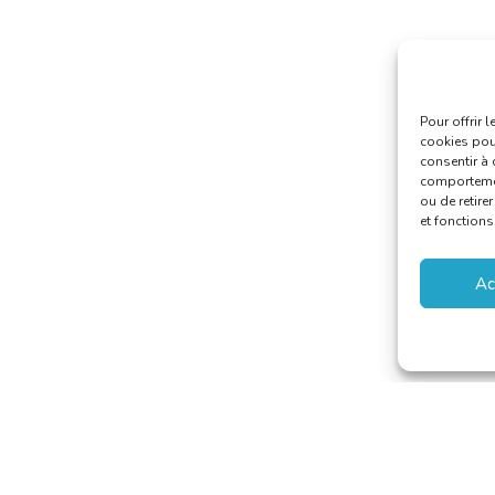
Pour offrir 
cookies pour
consentir à 
comportement
ou de retire
et fonctions
Ac