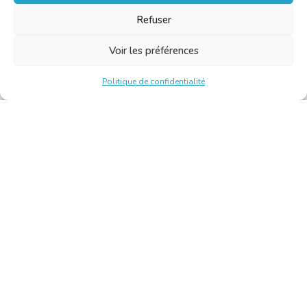
Refuser
Voir les préférences
Politique de confidentialité
Chambre Belge des Traducteurs et Interprètes | Belgische
Kamer van Vertalers en Tolken
10, bld de l’Empereur 1000 Bruxelles – Tél. : +32 2 513 09
15 –
secretariat@translators.be