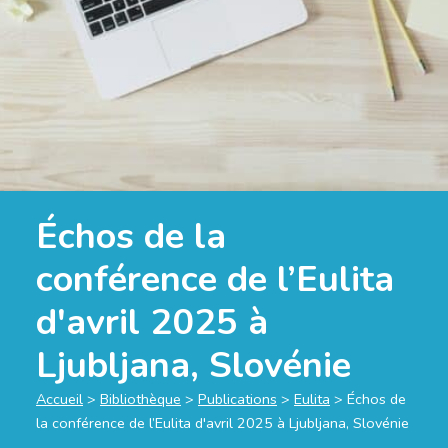
Échos de la
conférence de l’Eulita
d'avril 2025 à
Ljubljana, Slovénie
Accueil
>
Bibliothèque
>
Publications
>
Eulita
>
Échos de
la conférence de l’Eulita d'avril 2025 à Ljubljana, Slovénie