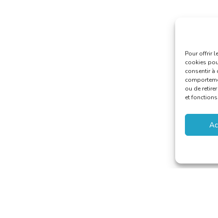
Pour offrir 
cookies pour
consentir à 
comportement
ou de retire
et fonctions
Ac