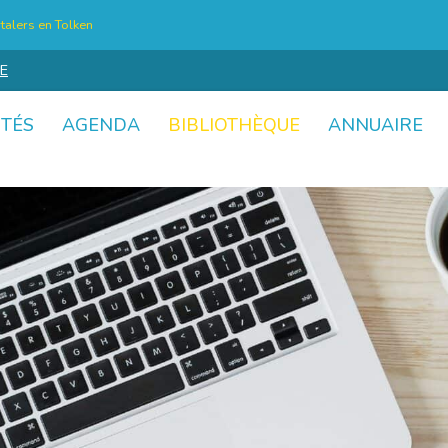
talers en Tolken
E
ITÉS
AGENDA
BIBLIOTHÈQUE
ANNUAIRE