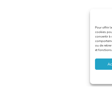
Pour offrir 
cookies pour
consentir à 
comportement
ou de retire
et fonctions
Ac