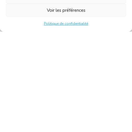
Voir les préférences
Politique de confidentialité
Chambre Belge des Traducteurs et Interprètes | Belgische
Kamer van Vertalers en Tolken
10, bld de l’Empereur 1000 Bruxelles – Tél. : +32 2 513 09
15 –
secretariat@translators.be