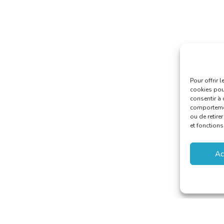
Pour offrir 
cookies pour
consentir à 
comportement
ou de retire
et fonctions
Ac