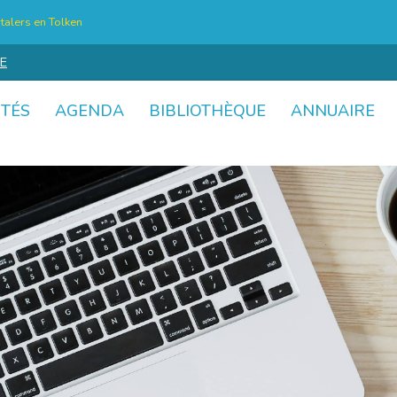
talers en Tolken
E
ITÉS
AGENDA
BIBLIOTHÈQUE
ANNUAIRE