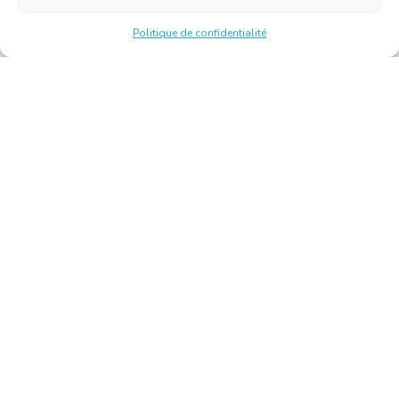
Politique de confidentialité
Chambre Belge des Traducteurs et Interprètes | Belgische
Kamer van Vertalers en Tolken
10, bld de l’Empereur 1000 Bruxelles – Tél. : +32 2 513 09
15 –
secretariat@translators.be