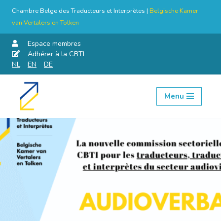
Chambre Belge des Traducteurs et Interprètes |
Belgische Kamer
van Vertalers en Tolken
Espace membres
Adhérer à la CBTI
NL
EN
DE
Menu
Aller
au
contenu