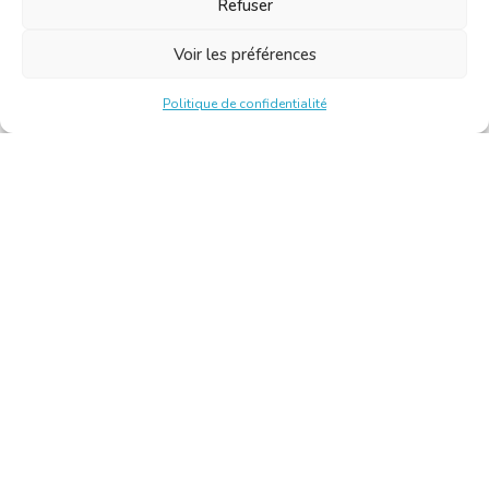
Refuser
Voir les préférences
Politique de confidentialité
Chambre Belge des Traducteurs et Interprètes | Belgische
Kamer van Vertalers en Tolken
10, bld de l’Empereur 1000 Bruxelles – Tél. : +32 2 513 09
15 –
secretariat@translators.be