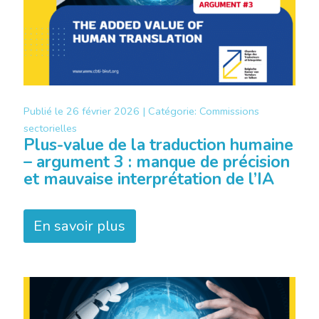
Publié le
26 février 2026 |
Catégorie:
Commissions
sectorielles
Plus-value de la traduction humaine
– argument 3 : manque de précision
et mauvaise interprétation de l’IA
En savoir plus