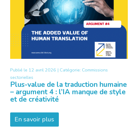
Publié le
12 avril 2026 |
Catégorie:
Commissions
sectorielles
Plus-value de la traduction humaine
– argument 4 : l’IA manque de style
et de créativité
En savoir plus