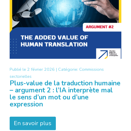
Publié le
2 février 2026 |
Catégorie:
Commissions
sectorielles
Plus-value de la traduction humaine
– argument 2 : l’IA interprète mal
le sens d’un mot ou d’une
expression
En savoir plus