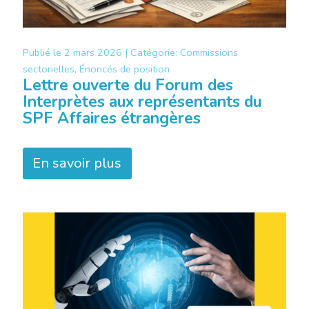
Publié le
2 mars 2026 |
Catégorie:
Commissions
sectorielles, Énoncés de position
Lettre ouverte du Forum des
Interprètes aux représentants du
SPF Affaires étrangères
En savoir plus