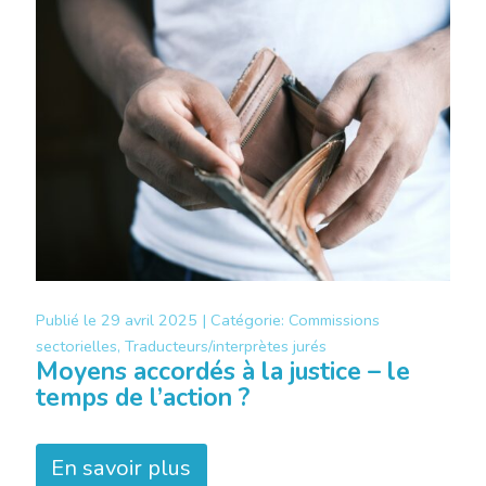
Publié le
29 avril 2025 |
Catégorie:
Commissions
sectorielles, Traducteurs/interprètes jurés
Moyens accordés à la justice – le
temps de l’action ?
En savoir plus