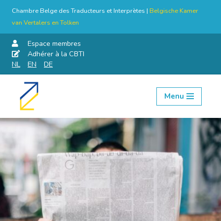
Chambre Belge des Traducteurs et Interprètes |
Belgische Kamer
van Vertalers en Tolken
Espace membres
Adhérer à la CBTI
NL
EN
DE
Menu
Aller
au
contenu