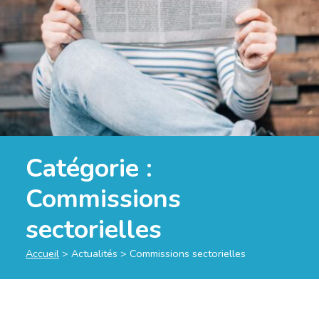
Catégorie :
Commissions
sectorielles
Accueil
>
Actualités
>
Commissions sectorielles