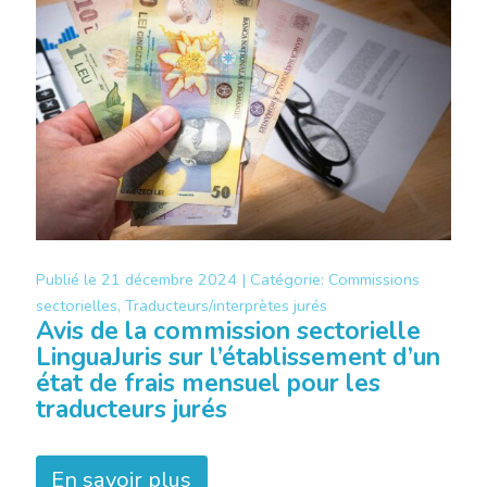
Publié le
21 décembre 2024 |
Catégorie:
Commissions
sectorielles, Traducteurs/interprètes jurés
Avis de la commission sectorielle
LinguaJuris sur l’établissement d’un
état de frais mensuel pour les
traducteurs jurés
En savoir plus