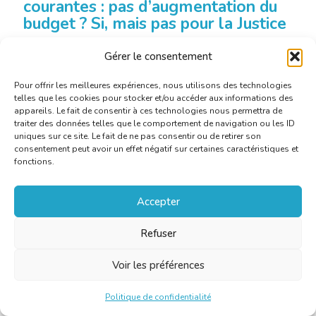
courantes : pas d’augmentation du
budget ? Si, mais pas pour la Justice
Gérer le consentement
Communiqué de presse CBTI-BKVT : Gouvernement en
affaires courantes : pas d’augmentation du budget pour
Pour offrir les meilleures expériences, nous utilisons des technologies
la Justice
telles que les cookies pour stocker et/ou accéder aux informations des
appareils. Le fait de consentir à ces technologies nous permettra de
traiter des données telles que le comportement de navigation ou les ID
uniques sur ce site. Le fait de ne pas consentir ou de retirer son
En savoir plus
consentement peut avoir un effet négatif sur certaines caractéristiques et
fonctions.
Accepter
Refuser
Voir les préférences
Politique de confidentialité