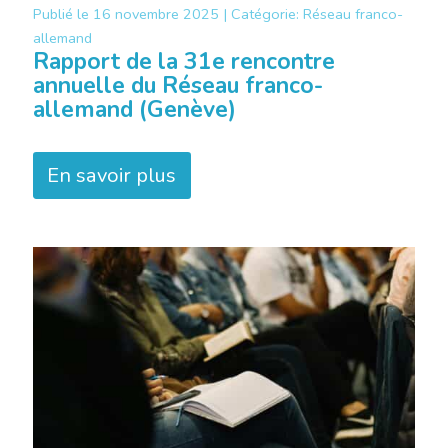
Publié le
16 novembre 2025 |
Catégorie:
Réseau franco-
allemand
Rapport de la 31e rencontre
annuelle du Réseau franco-
allemand (Genève)
En savoir plus