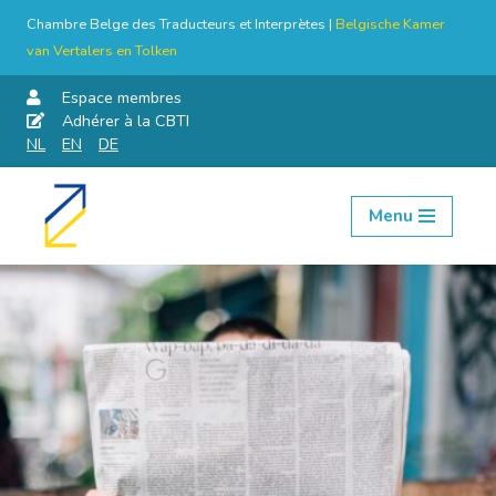
Chambre Belge des Traducteurs et Interprètes |
Belgische Kamer
van Vertalers en Tolken
Espace membres
Adhérer à la CBTI
NL
EN
DE
Menu
Aller
au
contenu