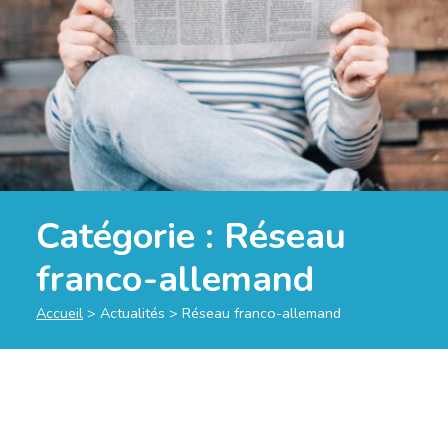
Catégorie :
Réseau
franco-allemand
Accueil
>
Actualités
>
Réseau franco-allemand