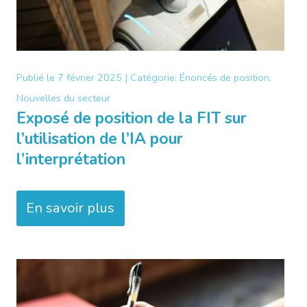
Publié le
7 février 2025 |
Catégorie:
Énoncés de position,
Nouvelles du secteur
Exposé de position de la FIT sur
l’utilisation de l’IA pour
l’interprétation
En savoir plus