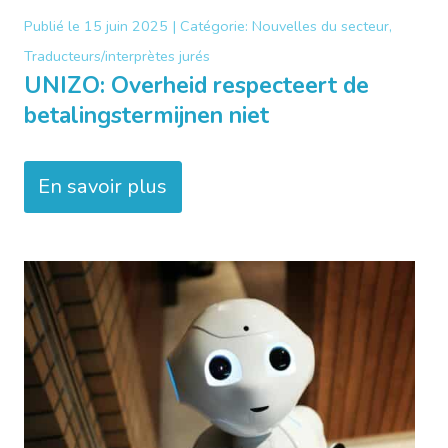
Publié le
15 juin 2025 |
Catégorie:
Nouvelles du secteur,
Traducteurs/interprètes jurés
UNIZO: Overheid respecteert de
betalingstermijnen niet
En savoir plus