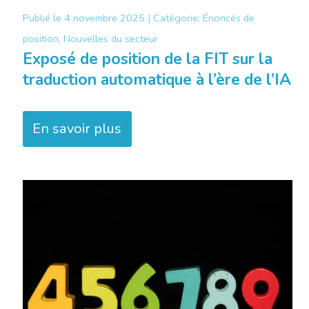
Publié le
4 novembre 2025 |
Catégorie:
Énoncés de
position, Nouvelles du secteur
Exposé de position de la FIT sur la
traduction automatique à l’ère de l’IA
En savoir plus