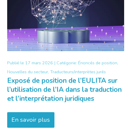
Publié le
17 mars 2026 |
Catégorie:
Énoncés de position,
Nouvelles du secteur, Traducteurs/interprètes jurés
Exposé de position de l’EULITA sur
l’utilisation de l’IA dans la traduction
et l’interprétation juridiques
En savoir plus