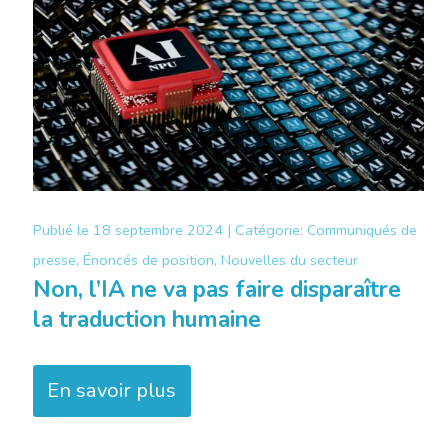
Publié le
18 septembre 2024 |
Catégorie:
Communiqués de
presse, Énoncés de position, Nouvelles du secteur
Non, l’IA ne va pas faire disparaître
la traduction humaine
En savoir plus