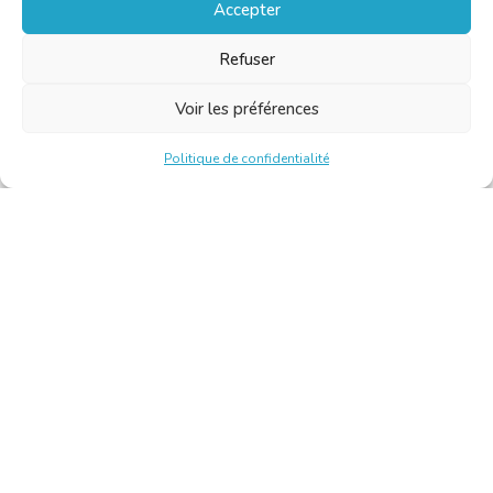
Accepter
Refuser
Voir les préférences
Politique de confidentialité
Chambre Belge des Traducteurs et Interprètes | Belgische
Kamer van Vertalers en Tolken
10, bld de l’Empereur 1000 Bruxelles – Tél. : +32 2 513 09