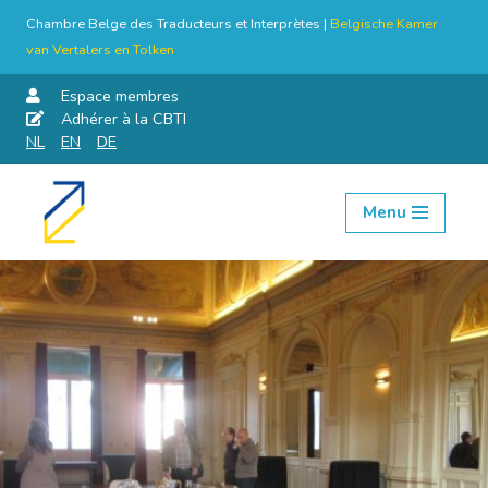
Chambre Belge des Traducteurs et Interprètes |
Belgische Kamer
van Vertalers en Tolken
Espace membres
Adhérer à la CBTI
NL
EN
DE
Menu
Aller
au
contenu