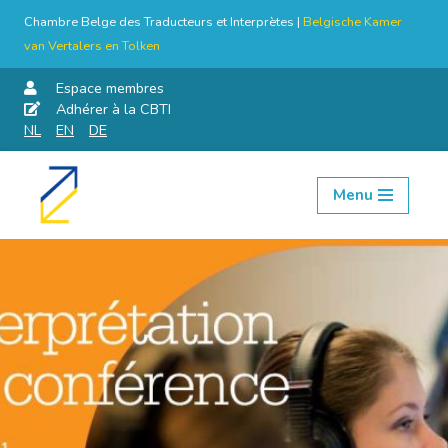
Chambre Belge des Traducteurs et Interprètes |
Belgische Kamer
van Vertalers en Tolken
Espace membres
Adhérer à la CBTI
NL
EN
DE
Menu
Aller
au
contenu