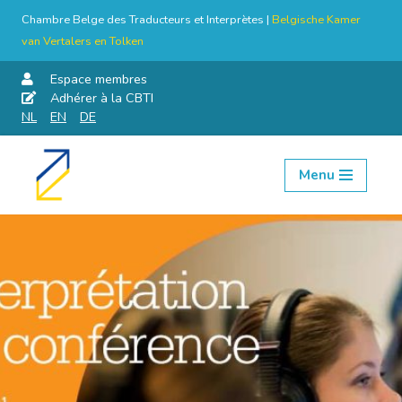
Chambre Belge des Traducteurs et Interprètes |
Belgische Kamer
van Vertalers en Tolken
Espace membres
Adhérer à la CBTI
NL
EN
DE
Menu
Aller
au
contenu