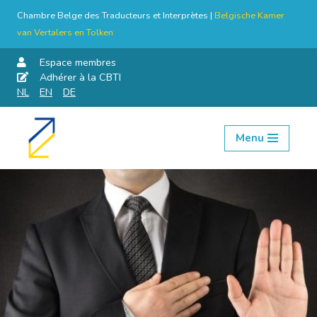
Chambre Belge des Traducteurs et Interprètes |
Belgische Kamer
van Vertalers en Tolken
Espace membres
Adhérer à la CBTI
NL
EN
DE
Menu
Aller
au
contenu