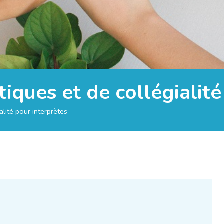
iques et de collégialité
lité pour interprètes