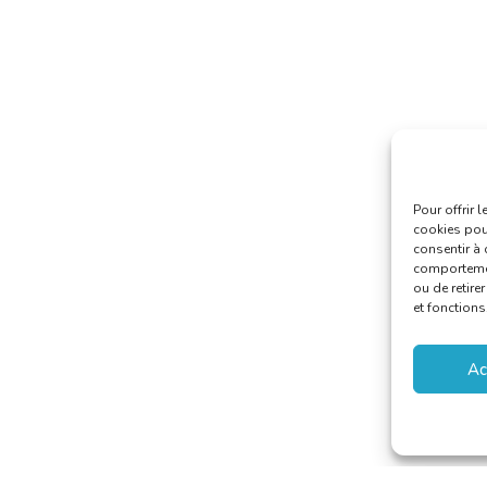
Pour offrir 
cookies pour
consentir à 
comportement
ou de retire
et fonctions
Ac