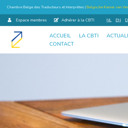
Chambre Belge des Traducteurs et Interprètes |
Belgische Kamer van Ver
Espace membres
Adhérer à la CBTI
NL
EN
D
ACCUEIL
LA CBTI
ACTUAL
Aller
CONTACT
au
contenu