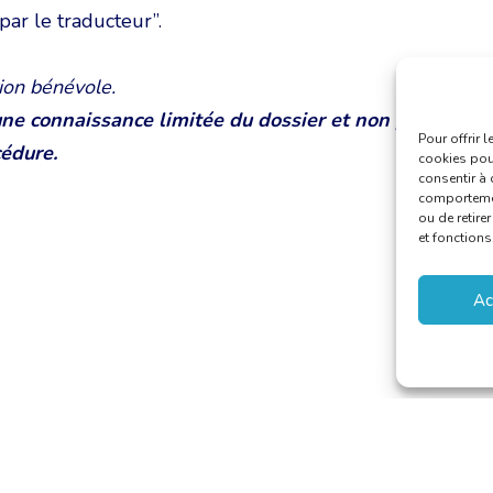
ar le traducteur”.
ion bénévole.
une connaissance limitée du dossier et non pas un
Pour offrir 
cédure.
cookies pour
consentir à 
comportement
ou de retire
et fonctions
Ac