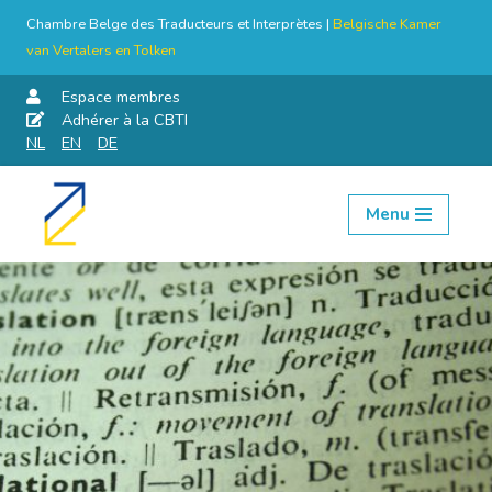
Chambre Belge des Traducteurs et Interprètes |
Belgische Kamer
van Vertalers en Tolken
Espace membres
Adhérer à la CBTI
NL
EN
DE
Menu
Aller
au
contenu