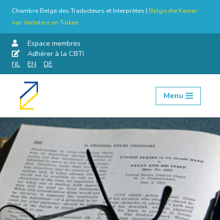
Chambre Belge des Traducteurs et Interprètes |
Belgische Kamer
van Vertalers en Tolken
Espace membres
Adhérer à la CBTI
NL
EN
DE
Menu
Aller
au
contenu