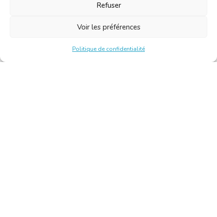
Refuser
Voir les préférences
Politique de confidentialité
Chambre Belge des Traducteurs et Interprètes | Belgische
Kamer van Vertalers en Tolken
10, bld de l’Empereur 1000 Bruxelles – Tél. : +32 2 513 09
15 –
secretariat@translators.be