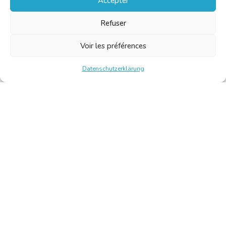
Accepter
Refuser
Voir les préférences
Datenschutzerklärung
Chambre Belge des Traducteurs et Interprètes | Belgische
Kamer van Vertalers en Tolken
10, bld de l’Empereur 1000 Bruxelles – Tel.: +32 2 513 09