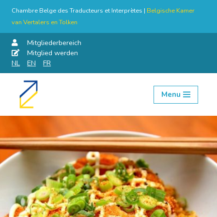
Chambre Belge des Traducteurs et Interprètes |
Belgische Kamer
van Vertalers en Tolken
Mitgliederbereich
Mitglied werden
NL
EN
FR
Menu
Skip
to
content