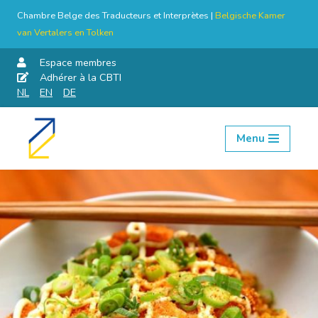
Chambre Belge des Traducteurs et Interprètes |
Belgische Kamer
van Vertalers en Tolken
Espace membres
Adhérer à la CBTI
NL
EN
DE
Menu
Aller
au
contenu