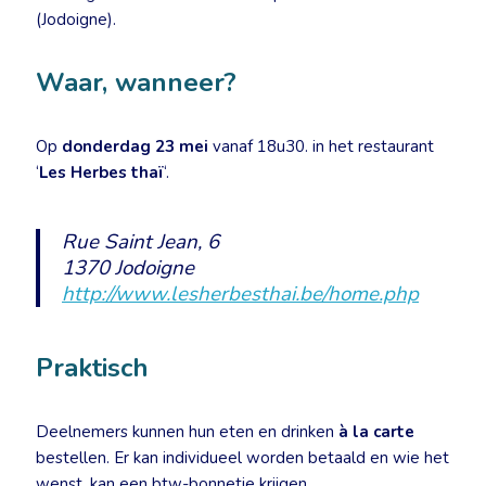
(Jodoigne).
Waar, wanneer?
Op
donderdag 23 mei
vanaf 18u30. in het restaurant
‘
Les Herbes thaï
‘.
Rue Saint Jean, 6
1370 Jodoigne
http://www.lesherbesthai.be/home.php
Praktisch
Deelnemers kunnen hun eten en drinken
à la carte
bestellen. Er kan individueel worden betaald en wie het
wenst, kan een btw-bonnetje krijgen.