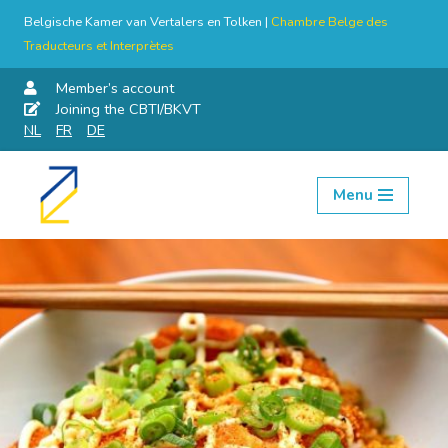
Belgische Kamer van Vertalers en Tolken |
Chambre Belge des
Traducteurs et Interprètes
Member’s account
Joining the CBTI/BKVT
NL
FR
DE
Menu
Skip
to
content