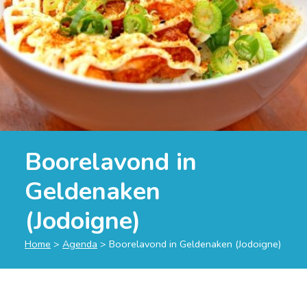
Boorelavond in
Geldenaken
(Jodoigne)
Home
>
Agenda
>
Boorelavond in Geldenaken (Jodoigne)