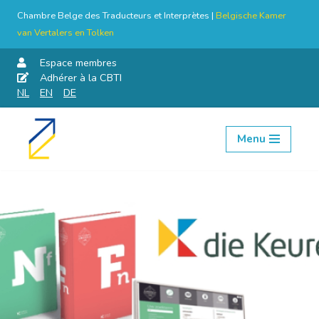
Chambre Belge des Traducteurs et Interprètes |
Belgische Kamer
van Vertalers en Tolken
Espace membres
Adhérer à la CBTI
NL
EN
DE
Menu
Aller
au
contenu